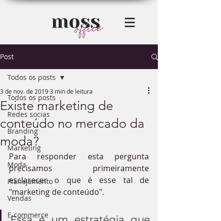
Post
Todos os posts
3 de nov. de 2019
3 min de leitura
Todos os posts
Existe marketing de
Redes socias
conteúdo no mercado da
Branding
moda?
Marketing
Para responder esta pergunta 
Moda
precisamos primeiramente 
esclarecer o que é esse tal de 
Planejamento
"marketing de conteúdo". 
Vendas
E-commerce
Essa é um estratégia que 