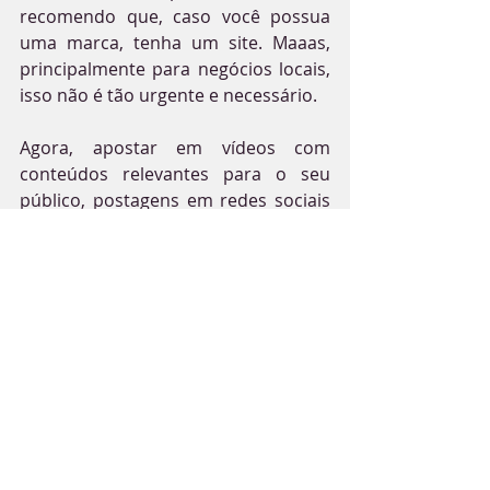
recomendo que, caso você possua 
uma marca, tenha um site. Maaas, 
principalmente para negócios locais, 
isso não é tão urgente e necessário. 
Agora, apostar em vídeos com 
conteúdos relevantes para o seu 
público, postagens em redes sociais 
que não falem apenas do seu 
produto e a criação de materiais 
criativos é 
SUPER IMPORTANTE. 
Algumas dicas de conteúdos que 
você pode começar a produzir agora:
DIY (Do It Yourself) ou Como 
Fazer: Ensine seu público alguma 
customização, tente incrementar 
nisso o seu produto. Talvez um 