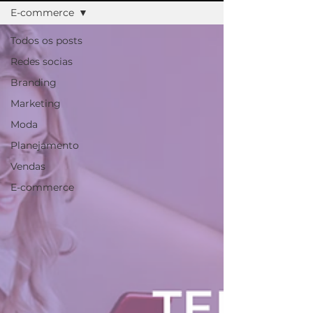
E-commerce
Todos os posts
Redes socias
Branding
Marketing
Moda
Planejamento
Vendas
E-commerce