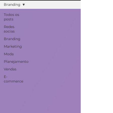
Branding
Todos os
posts
Redes
socias
Branding
Marketing
Moda
Planejamento
Vendas
E-
commerce