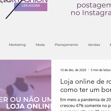
ção:
postage
LER AGORA
no Instag
Marketing
Moda
Planejamento
Vendas
10 de dez. de 2020
5 min de leitur
Loja online de r
como ter um b
Em meio a pandemia de 20
cresceu 47% somente no pr