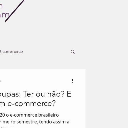
m
ram
E-commerce
a
oupas: Ter ou não? E
om e-commerce?
20 o e-commerce brasileiro
imeiro semestre, tendo assim a