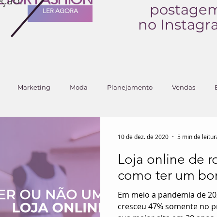
ção:
postage
LER AGORA
no Instag
Marketing
Moda
Planejamento
Vendas
10 de dez. de 2020
5 min de leitur
Loja online de r
como ter um b
Em meio a pandemia de 20
cresceu 47% somente no pr