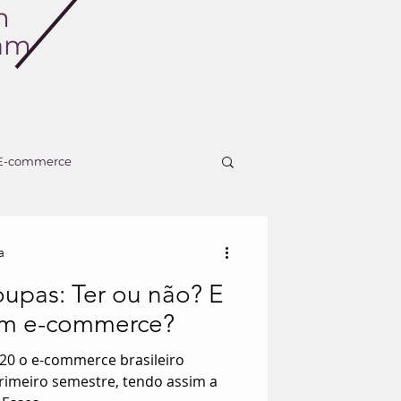
m
ram
E-commerce
a
oupas: Ter ou não? E
om e-commerce?
20 o e-commerce brasileiro
imeiro semestre, tendo assim a